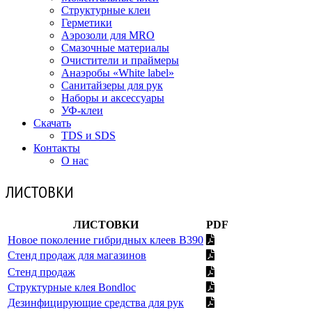
Структурные клеи
Герметики
Аэрозоли для MRO
Смазочные материалы
Очистители и праймеры
Анаэробы «White label»
Санитайзеры для рук
Наборы и аксессуары
УФ-клеи
Скачать
TDS и SDS
Контакты
О нас
ЛИСТОВКИ
ЛИСТОВКИ
PDF
Новое поколение гибридных клеев В390
Стенд продаж для магазинов
Стенд продаж
Структурные клея Bondloc
Дезинфицирующие средства для рук