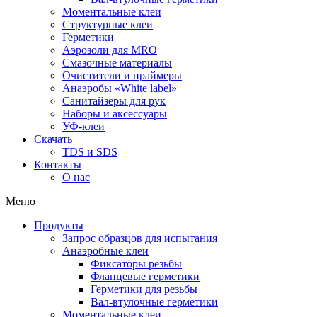
Моментальные клеи
Структурные клеи
Герметики
Аэрозоли для MRO
Смазочные материалы
Очистители и праймеры
Анаэробы «White label»
Санитайзеры для рук
Наборы и аксессуары
УФ-клеи
Скачать
TDS и SDS
Контакты
О нас
Меню
Продукты
Запрос образцов для испытания
Анаэробные клеи
Фиксаторы резьбы
Фланцевые герметики
Герметики для резьбы
Вал-втулочные герметики
Моментальные клеи