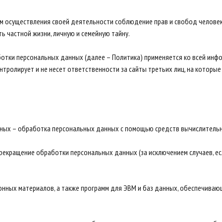
ием осуществления своей деятельности соблюдение прав и свобод челове
ь частной жизни, личную и семейную тайну.
ботки персональных данных (далее – Политика) применяется ко всей инф
онтролирует и не несет ответственности за сайты третьих лиц, на котор
нных – обработка персональных данных с помощью средств вычислительн
прекращение обработки персональных данных (за исключением случаев, 
ионных материалов, а также программ для ЭВМ и баз данных, обеспечиваю