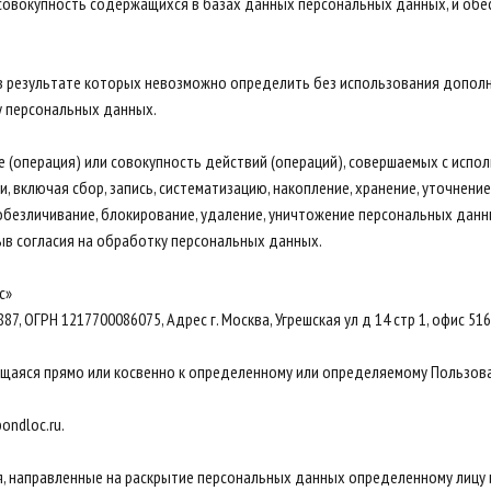
 совокупность содержащихся в базах данных персональных данных, и о
, в результате которых невозможно определить без использования допо
у персональных данных.
 (операция) или совокупность действий (операций), совершаемых с испо
 включая сбор, запись, систематизацию, накопление, хранение, уточнение 
, обезличивание, блокирование, удаление, уничтожение персональных да
ыв согласия на обработку персональных данных.
с»
, ОГРН 1217700086075, Адрес г. Москва, Угрешская ул д 14 стр 1, офис 516
ящаяся прямо или косвенно к определенному или определяемому Пользова
ondloc.ru.
, направленные на раскрытие персональных данных определенному лицу и