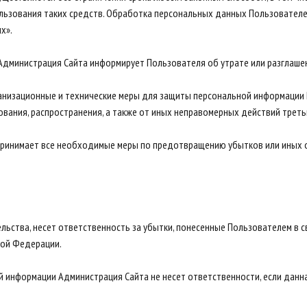
ользования таких средств. Обработка персональных данных Пользовател
х».
х Администрация Сайта информирует Пользователя об утрате или разглаш
анизационные и технические меры для защиты персональной информации 
ования, распространения, а также от иных неправомерных действий треть
 принимает все необходимые меры по предотвращению убытков или иных 
тельства, несет ответственность за убытки, понесенные Пользователем в
кой Федерации.
ой информации Администрация Сайта не несет ответственности, если дан