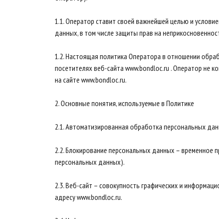
1.1. Оператор ставит своей важнейшей целью и услов
данных, в том числе защиты прав на неприкосновенност
1.2. Настоящая политика Оператора в отношении обра
посетителях веб-сайта www.bondloc.ru . Оператор не к
на cайте www.bondloc.ru.
2. Основные понятия, используемые в Политике
2.1. Автоматизированная обработка персональных да
2.2. Блокирование персональных данных – временное 
персональных данных).
2.3. Веб-сайт – совокупность графических и информац
адресу www.bondloc.ru.