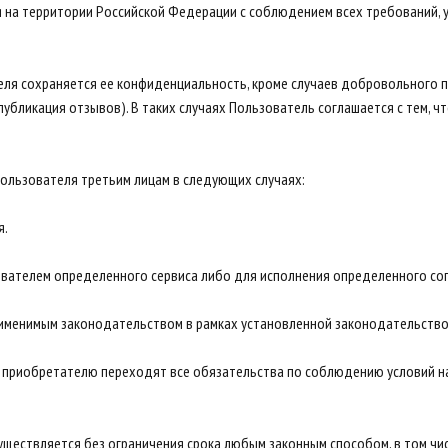
я на территории Российской Федерации с соблюдением всех требований,
еля сохраняется ее конфиденциальность, кроме случаев добровольного 
 публикация отзывов). В таких случаях Пользователь соглашается с тем, 
Пользователя третьим лицам в следующих случаях:
я.
ователем определенного сервиса либо для исполнения определенного со
применимым законодательством в рамках установленной законодательств
а к приобретателю переходят все обязательства по соблюдению условий 
уществляется без ограничения срока любым законным способом, в том ч