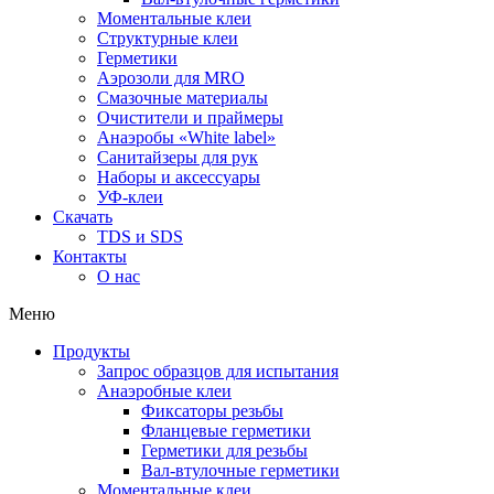
Моментальные клеи
Структурные клеи
Герметики
Аэрозоли для MRO
Смазочные материалы
Очистители и праймеры
Анаэробы «White label»
Санитайзеры для рук
Наборы и аксессуары
УФ-клеи
Скачать
TDS и SDS
Контакты
О нас
Меню
Продукты
Запрос образцов для испытания
Анаэробные клеи
Фиксаторы резьбы
Фланцевые герметики
Герметики для резьбы
Вал-втулочные герметики
Моментальные клеи